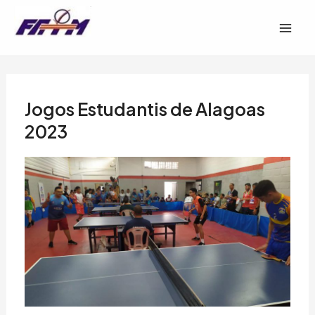
Ir
Post
Mai
para
navigation
Men
o
conteúdo
Jogos Estudantis de Alagoas
2023