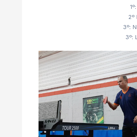
1º
2º
3º: N
3º: 