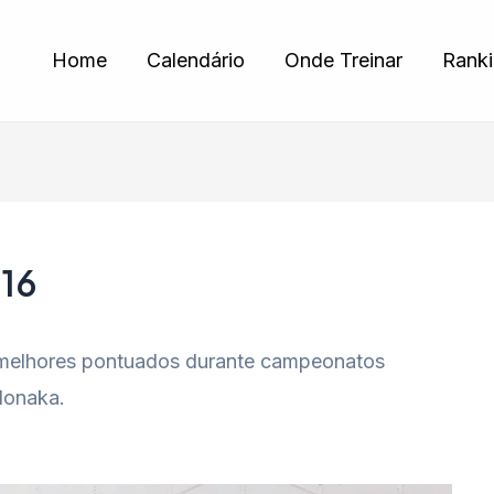
Home
Calendário
Onde Treinar
Rank
16
s melhores pontuados durante campeonatos
Nonaka.