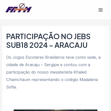
Ir
Post
Mai
para
navigation
Men
o
conteúdo
PARTICIPAÇÃO NO JEBS
SUB18 2024 – ARACAJU
Os Jogos Escolares Brasileiros teve como sede, a
cidade de Aracaju – Sergipe e contou com a
participação do nosso mesatenista Khaled
Chamchaum representando o colégio Madalena
Sofia.