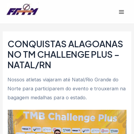
Ir
Post
Mai
para
navigation
Men
o
conteúdo
CONQUISTAS ALAGOANAS
NO TM CHALLENGE PLUS –
NATAL/RN
Nossos atletas viajaram até Natal/Rio Grande do
Norte para participarem do evento e trouxeram na
bagagem medalhas para o estado.