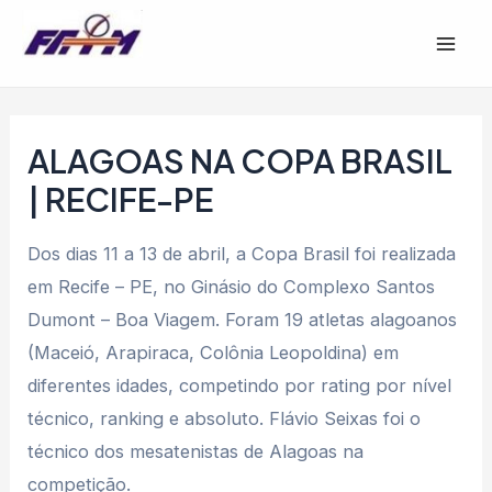
Ir
Post
Mai
para
navigation
Men
o
conteúdo
ALAGOAS NA COPA BRASIL
| RECIFE-PE
Dos dias 11 a 13 de abril, a Copa Brasil foi realizada
em Recife – PE, no Ginásio do Complexo Santos
Dumont – Boa Viagem. Foram 19 atletas alagoanos
(Maceió, Arapiraca, Colônia Leopoldina) em
diferentes idades, competindo por rating por nível
técnico, ranking e absoluto. Flávio Seixas foi o
técnico dos mesatenistas de Alagoas na
competição.