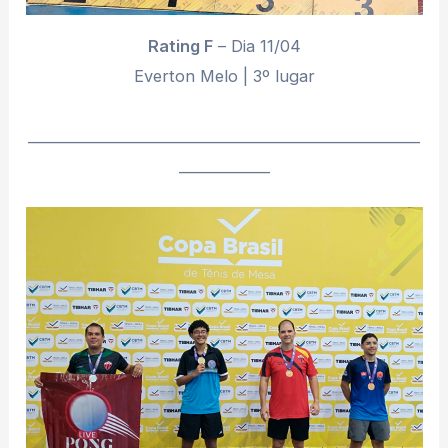
Rating F
– Dia 11/04
Everton Melo | 3º lugar
________________________________________________________
_____________