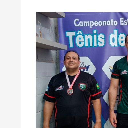
RESULTADOS
DA
3ª
ETAPA
DO
CAMPEONATO
ALAGOANO
DE
TÊNIS
DE
MESA
2026