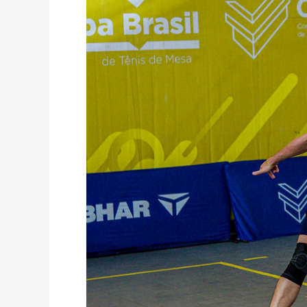
A
COPA
BRASIL
OURO
DE
TÊNIS
DE
MESA
EM
AGOSTO