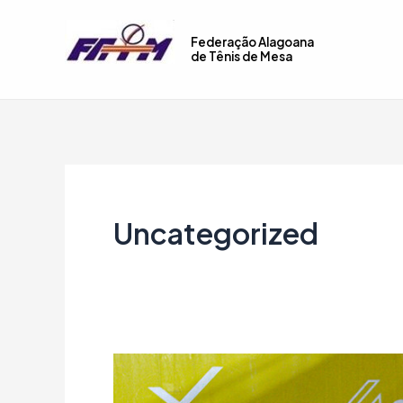
Ir
Paginação
para
de
Federação Alagoana
de Tênis de Mesa
o
post
conteúdo
Uncategorized
MACEIÓ
RECEBE