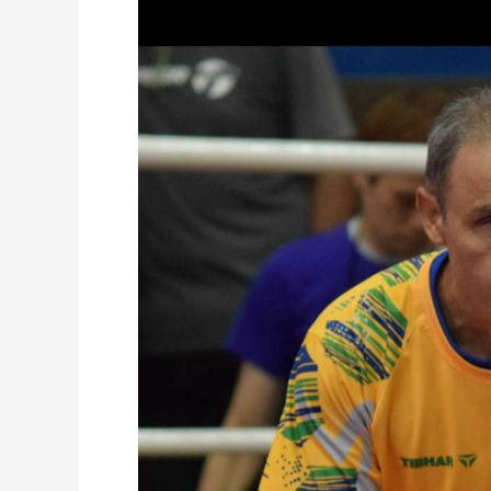
DE
TÊNIS
DE
MESA
–
PRAIA
DO
FRANCÊS/AL