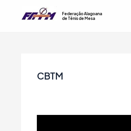
Ir
para
Federação Alagoana
de Tênis de Mesa
o
conteúdo
CBTM
COPA
BRASIL