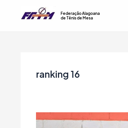
Ir
para
Federação Alagoana
de Tênis de Mesa
o
conteúdo
ranking 16
RESULTADO
RANKING